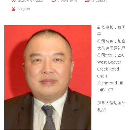
蔡国平
2020年4月22日
已关闭评论
监督机构
seagod
副监事长：蔡国
平
公司名称：加拿
大信达国际礼品
公司地址：250
West Beaver
Creek Road
unit 11
.Richmond Hill.
L4B 1C7
加拿大信达国际
礼品!