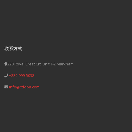
联系方式
220 Royal Crest Crt, Unit 1-2 Markham
+289-999-5038
info@ctfqba.com