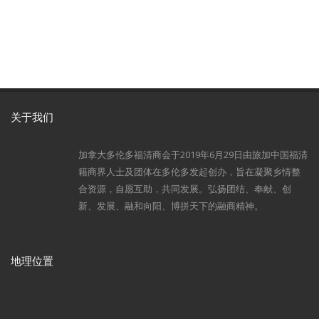
关于我们
加拿大多伦多福清商会于2019年6月29日由旅加中国福清
籍商界人士及团体在多伦多发起创办，旨在凝聚乡情整
合资源，自愿互助，共同发展。弘扬团结、奉献、创
新、发展、融和向阳、博拼天下的融商精神。
地理位置