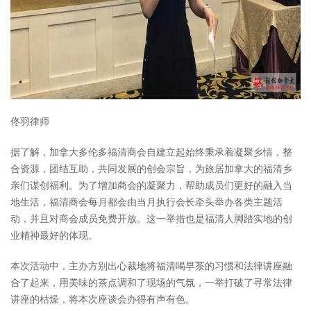
佟羽律师
据了解，加拿大多伦多福清商会自建立起始终秉承着凝聚乡情，整
合资源，团结互助，共同发展的创会宗旨，为旅居加拿大的福清乡
亲们谋创福利。为了增加商会的凝聚力，帮助成员们更好的融入当
地生活，福清商会每月都会由当月执行会长牵头举办各类主题活
动，并且对商会成员免费开放。这一举措也是福清人脚踏实地的创
业精神最好的体现。
本次活动中，主办方别出心裁地将福清喝早茶的习惯和法律讲座融
合了起来，用美味的茶点调和了现场的气氛，一举打破了寻常法律
讲座的枯燥，将本次座谈会办得有声有色。