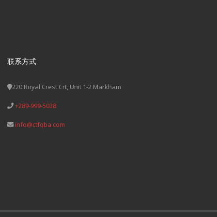
联系方式
220 Royal Crest Crt, Unit 1-2 Markham
+289-999-5038
info@ctfqba.com