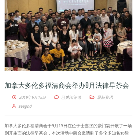
加拿大多伦多福清商会举办9月法律早茶会
加拿大多伦多福清商会举办9月法律早茶会
2019年9月15日
已关闭评论
最新资讯
seagod
加拿大多伦多福清商会于9月15日在位于士嘉堡的豪门宴开展了一场
别开生面的法律早茶会，本次活动中商会邀请到了多伦多知名女律