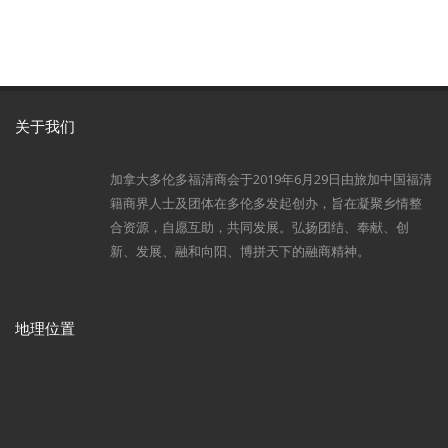
关于我们
加拿大多伦多福清商会于2019年6月29日由旅加中国福清
籍商界人士及团体在多伦多发起创办，旨在凝聚乡情整
合资源，自愿互助，共同发展。弘扬团结、奉献、创
新、发展、融和向阳、博拼天下的融商精神。
地理位置