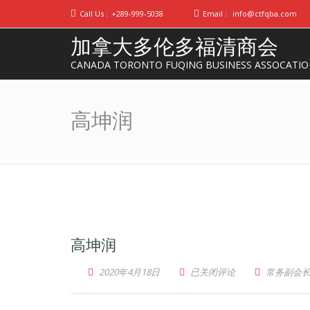
Call Us :
+289-999-5038
Email :
info@ctfqba.com
加拿大多伦多福清商会
CANADA TORONTO FUQING BUSINESS ASSOCATI
高坤润
高坤润
高坤润
2020年4月18日
已关闭评论
常务副会