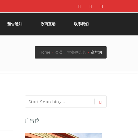
预告通知
政商互动
联系我们
Home
›
会员
›
常务副会长
›
高坤润
广告位