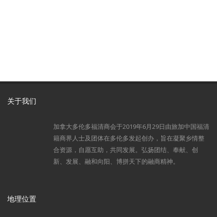
关于我们
加拿大多伦多福清商会于2019年6月29日由旅加中国福清
籍商界人士及团体在多伦多发起创办，旨在凝聚乡情整
合资源，自愿互助，共同发展。弘扬团结、奉献、创
新、发展、融和向阳、博拼天下的融商精神。
地理位置