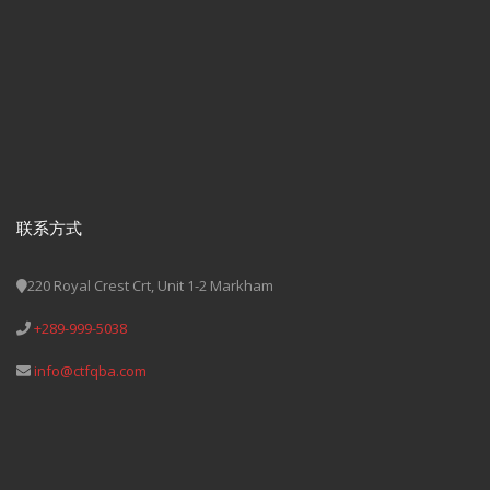
联系方式
220 Royal Crest Crt, Unit 1-2 Markham
+289-999-5038
info@ctfqba.com