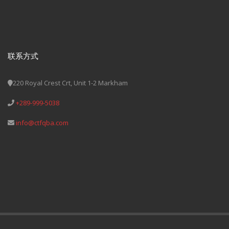
联系方式
220 Royal Crest Crt, Unit 1-2 Markham
+289-999-5038
info@ctfqba.com