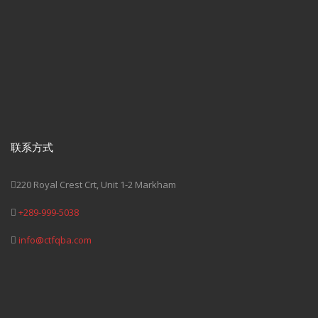
联系方式
220 Royal Crest Crt, Unit 1-2 Markham
+289-999-5038
info@ctfqba.com