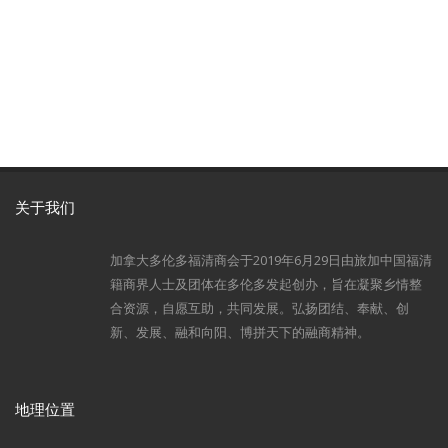
关于我们
加拿大多伦多福清商会于2019年6月29日由旅加中国福清
籍商界人士及团体在多伦多发起创办，旨在凝聚乡情整
合资源，自愿互助，共同发展。弘扬团结、奉献、创
新、发展、融和向阳、博拼天下的融商精神。
地理位置