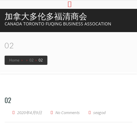
加拿大多伦多福清商会
CANADA TORONTO FUQING BUSINESS ASSOCATION
02
Home
›
›
02
›
02
02
2020年4月9日
No Comments
seagod