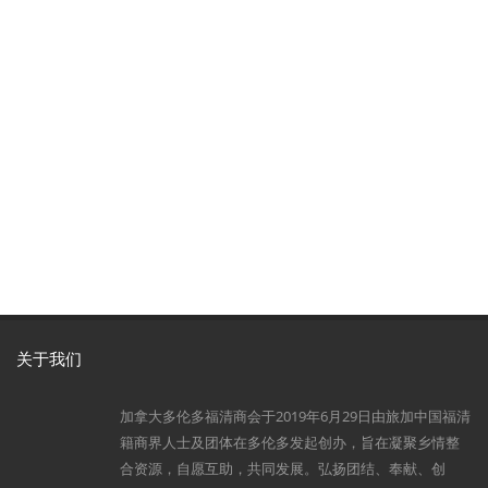
关于我们
加拿大多伦多福清商会于2019年6月29日由旅加中国福清
籍商界人士及团体在多伦多发起创办，旨在凝聚乡情整
合资源，自愿互助，共同发展。弘扬团结、奉献、创