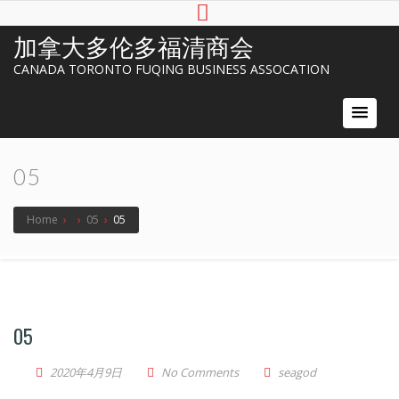
加拿大多伦多福清商会
CANADA TORONTO FUQING BUSINESS ASSOCATION
05
Home
›
›
05
›
05
05
2020年4月9日
No Comments
seagod