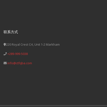
联系方式
220 Royal Crest Crt, Unit 1-2 Markham
+289-999-5038
info@ctfqba.com