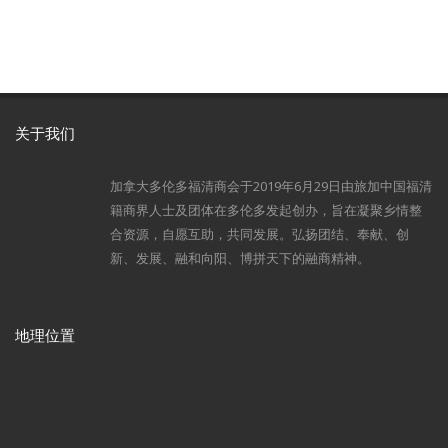
关于我们
加拿大多伦多福清商会于2019年6月29日由旅加中国福清
籍商界人士及团体在多伦多发起创办，旨在凝聚乡情整
合资源，自愿互助，共同发展。弘扬团结、奉献、创
新、发展、融和向阳、博拼天下的融商精神。
地理位置