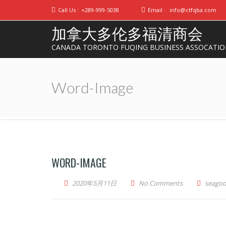
Call Us :
+289-999-5038
Email :
info@ctfqba.com
加拿大多伦多福清商会
CANADA TORONTO FUQING BUSINESS ASSOCATI
Word-Image
WORD-IMAGE
2020年5月11日
No Comments
seago