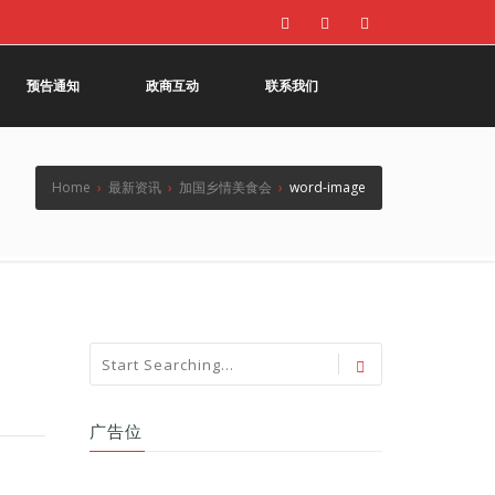
预告通知
政商互动
联系我们
Home
›
最新资讯
›
加国乡情美食会
›
word-image
广告位