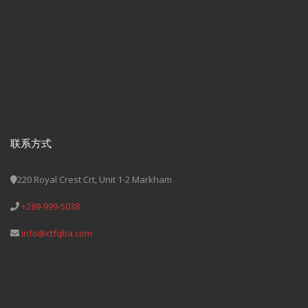
联系方式
220 Royal Crest Crt, Unit 1-2 Markham
+289-999-5038
info@ctfqba.com