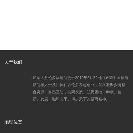
关于我们
加拿大多伦多福清商会于2019年6月29日由旅加中国福清
籍商界人士及团体在多伦多发起创办，旨在凝聚乡情整
合资源，自愿互助，共同发展。弘扬团结、奉献、创
新、发展、融和向阳、博拼天下的融商精神。
地理位置