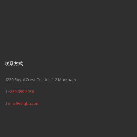
联系方式
220 Royal Crest Crt, Unit 1-2 Markham
+289-999-5038
info@ctfqba.com