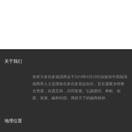
关于我们
加拿大多伦多福清商会于2019年6月29日由旅加中国福清
籍商界人士及团体在多伦多发起创办，旨在凝聚乡情整
合资源，自愿互助，共同发展。弘扬团结、奉献、创
新、发展、融和向阳、博拼天下的融商精神。
地理位置